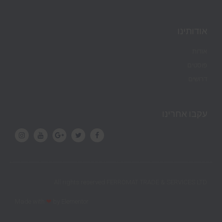
אודותינו
אודות
פוסטים
דרושים
עקבו אחרינו
All rights reserved FERROMAT TRADE & SERVICES LTD
Made with
❤
by Elementor​​