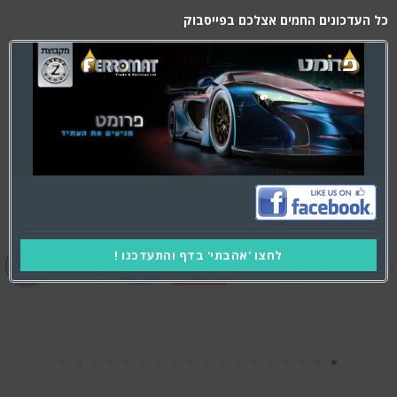
this
כל העדכונים החמים אצלכם בפייסבוק
module
המותגים הגדולים
בעולם
לחצו 'אהבתי' בדף והתעדכנו !