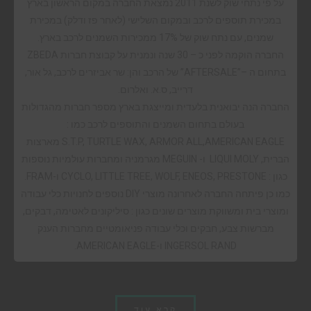
על פי נתחי שוק לשנת 2011 נמצאת החברה במקום הראשון בארץ
במכירת תוספים לרכב ובמקום השלישי (לאחר פז ודלק) במכירת
שמנים, עם נתח שוק של 17% ממכירות השמנים לרכב בארץ.
החברה הוקמה לפני כ – 30 שנה ונמנית על קבוצת חברות ZBEDA
בתחום ה –”AFTERSALE” של הרכב והן: שר אביזרים לרכב, גל אור,
דרייב, ס.א. ואלרום.
החברה הנה יבואנית בלעדית ומייצגת בארץ מספר חברות מהגדולות
בעולם בתחום השמנים והתוספים לרכב כמו :
S.T.P, TURTLE WAX, ARMOR ALL,AMERICAN EAGLE מארצות
הברית, LIQUI MOLY ו- MEGUIN מגרמניה ומחברות עולמיות נוספות
כגון : CYCLO, LITTLE TREE, WOLF, ENEOS, PRESTONE ו-FRAM.
כמו כן פיתחה החברה לאחרונה מוצרי DIY נוספים לחנויות כלי עבודה
ומוצרי בית ומשווקת מוצרים שונים כגון : סיליקונים לאטימה, דבקים,
מברשות צבע, חבקים וכלי עבודה פניאומטיים מחברות הענק
INGERSOL RAND ו-AMERICAN EAGLE.
קרא עוד