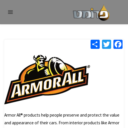
לגו
פרומט
אתר
תוכן
פרומט
החדש
Armor All
בית
ARMOR ALL
S
T
Fa
h
wi
ce
ar
tt
b
e
er
o
o
k
Armor All® products help people preserve and protect the value
and appearance of their cars. From interior products like Armor