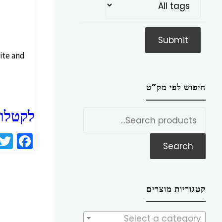
ite and
חיפוש לפי מק”ט
לקטלוג
חפש
את:
Fa
Search
ce
b
o
קטגוריות מוצרים
o
k
Select a category