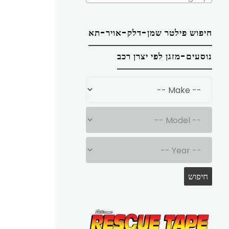
חיפוש פילטר שמן-דלק-אויר-תא
נוסעים-מזגן לפי יצרן רכב
חיפוש