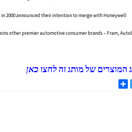
o in 2000 announced their intention to merge with Honeywell
 joins other premier automotive consumer brands – Fram, Autol
 המוצרים של מותג זה
לחצו כאן
S
T
h
wi
ar
tt
e
er