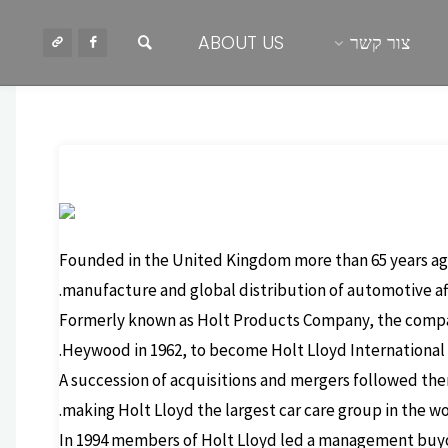
חיפוש
צור קשר
ABOUT US
בית
HOLTS
Founded in the United Kingdom more than 65 years ago
manufacture and global distribution of automotive a
Formerly known as Holt Products Company, the compan
Heywood in 1962, to become Holt Lloyd International Lt
A succession of acquisitions and mergers followed ther
making Holt Lloyd the largest car care group in the wo
In 1994 members of Holt Lloyd led a management buyou