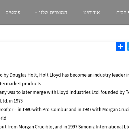
 הבית
אודותינו
המוצרים שלנו
פוסטים
S
T
h
wi
ar
tt
e
er
 by Douglas Holt, Holt Lloyd has become an industry leader i
ftermarket products.
y was to later merge with Lloyd Industries Ltd. founded by 
d. in 1975.
eafter – in 1980 with Pro-Combur and in 1987 with Morgan Cruci
rld.
t from Morgan Crucible, and in 1997 Simoniz International Lt