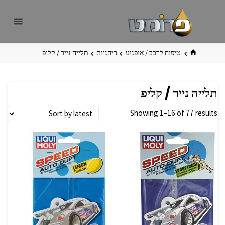
לגו
פרומט
אתר
תוכן
פרומט
החדש
בית
טיפוח לרכב / אופנוע
ריחניות
תלייה נייר / קליפ
תלייה נייר / קליפ
Showing 1–16 of 77 results