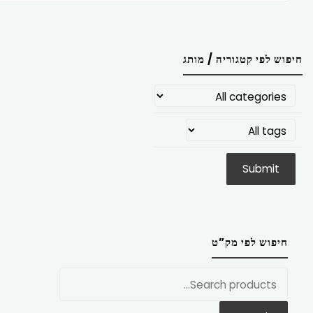
חיפוש לפי קטגוריה / מותג
חיפוש לפי מק”ט
חפש
את: