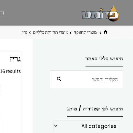
לגו
פרומט
אתר
דף
תוכן
פרומט
החדש
בית
מוצרי תחזוקה
מוצרי תחזוקה כלליים
גריז
גריז
חיפוש כללי באתר
16 results
חפש
חיפוש
את:
חיפוש לפי קטגוריה / מותג