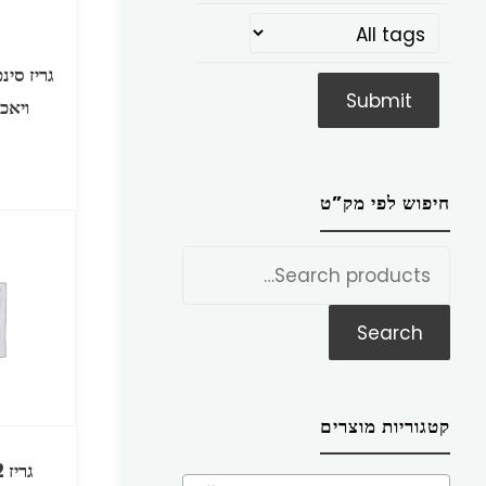
גריז סינ
ויאכטות 
חיפוש לפי מק”ט
חפש
את:
Search
קטגוריות מוצרים
גריז 2 EP אדום פח