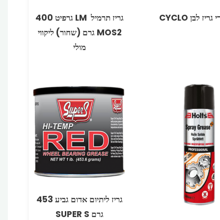
גריז לבן CYCLO
גריז תרמיל ‏ ‏LM גרפיט 400
MOS2 גרם (שחור) ליקווי
מולי
גריז ליתיום אדום גביע 453
גרם SUPER S