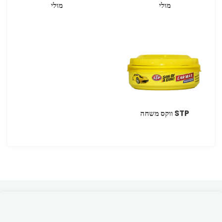
מולי
מולי
STP ווקס משחה