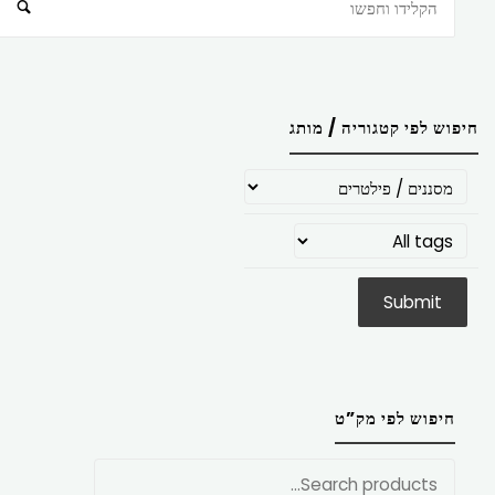
חיפוש
חיפוש לפי קטגוריה / מותג
חיפוש לפי מק”ט
חפש