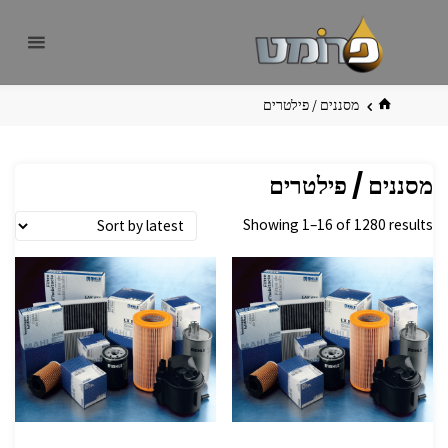
לגו
פרומט
אתר
תוכן
פרומט
החדש
בית
מסננים / פילטרים
מסננים / פילטרים
Showing 1–16 of 1280 results