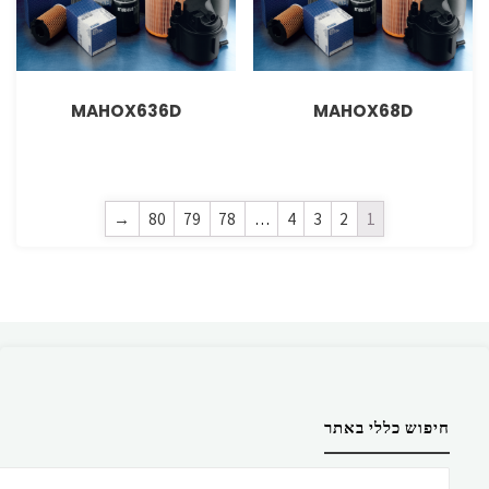
MAHOX636D
MAHOX68D
→
80
79
78
…
4
3
2
1
חיפוש כללי באתר