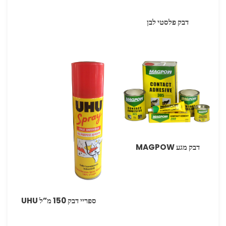
דבק פלסטי לבן
דבק מגע ‏MAGPOW
ספריי דבק ‏‏150 מ”ל UHU