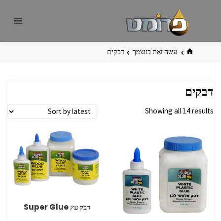
לגו
פרומט
אתר
תוכן
פרומט
החדש
בית
עשה זאת בעצמך
דבקים
דבקים
Showing all 14 results
דבק עץ Super Glue