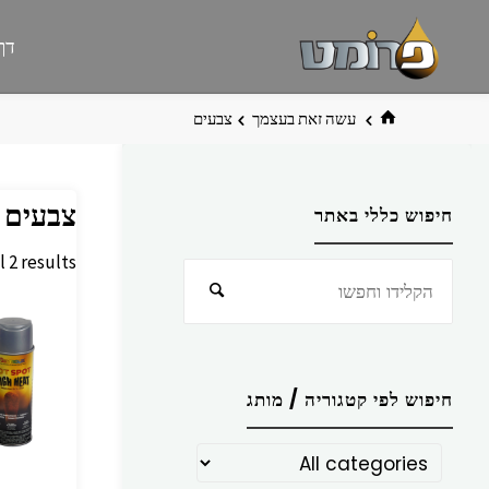
לגו
פרומט
אתר
דף
תוכן
פרומט
החדש
בית
עשה זאת בעצמך
צבעים
צבעים
חיפוש כללי באתר
 2 results
חפש
חיפוש
את:
חיפוש לפי קטגוריה / מותג