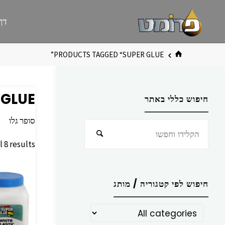
לגו
פרומט
אתר
דף
תוכן
פרומט
החדש
בית
PRODUCTS TAGGED “SUPER GLUE”
 GLUE
חיפוש כללי באתר
סופר גלו
חפש
חיפוש
את:
 8 results
חיפוש לפי קטגוריה / מותג