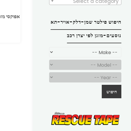
Select a category
אפוקסי מזר
חיפוש פילטר שמן-דלק-אויר-תא
נוסעים-מזגן לפי יצרן רכב
חיפוש