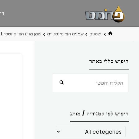
לגו
פרומט
אתר
דף
תוכן
פרומט
החדש
בית
שמנים
שמנים חצי סינטטיים
שמן מנוע חצי סינטטי GOLD SL‏ 1 ליטר 15W-40 ‏KIXX
חיפוש כללי באתר
חפש
חיפוש
את:
חיפוש לפי קטגוריה / מותג