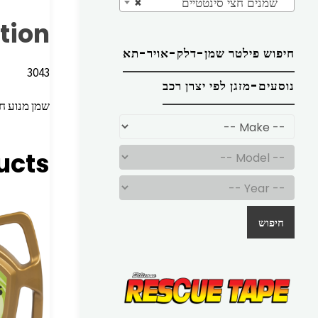
שמנים חצי סינטטיים
×
tion
חיפוש פילטר שמן-דלק-אויר-תא
3043
נוסעים-מזגן לפי יצרן רכב
שמן מנוע חצי סינטטי LD SL
ucts
חיפוש