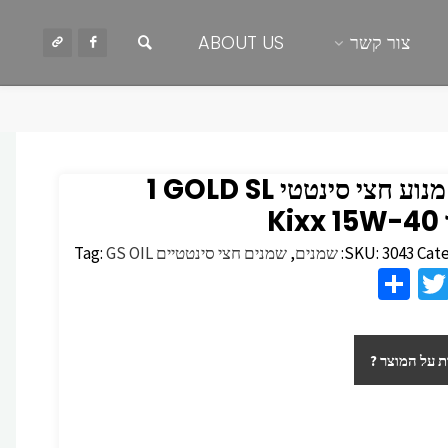
חיפוש
צור קשר
ABOUT US
שמן מנוע חצי סינטטי GOLD SL‏ 1
Ki
Cate
3043
SKU:
שמנים
,
שמנים חצי סינטטיים
GS OIL
Tag:
S
T
F
h
wi
c
ar
tt
 על המוצר ?
e
er