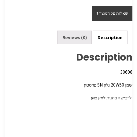
h
wi
ce
ar
tt
b
שאלות על המוצר ?
e
er
o
o
k
Reviews (0)
Description
Description
30606
שמן 20W50 גלון SN פרסטון
לרכישה בחנות
לחץ כאן