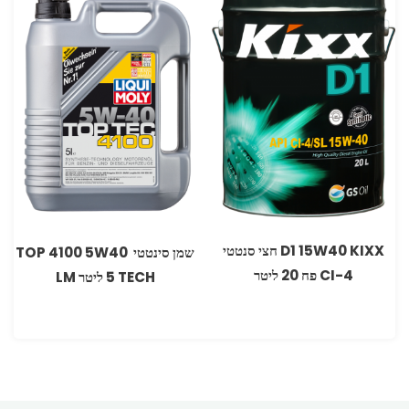
D1 15W40 KIXX‏ חצי סנטטי
‏שמן סינטטי 5W40‏ 4100 ‏TOP
CI-4 פח 20 ליטר
TECH ‏5 ליטר ‏LM