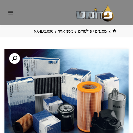
לגו
פרומט
אתר
תוכן
פרומט
החדש
בית
מסננים / פילטרים
מסנן אויר
MAHLX1030