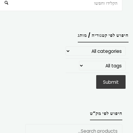
חיפוש
חיפוש לפי קטגוריה / מותג
חיפוש לפי מק”ט
חפש