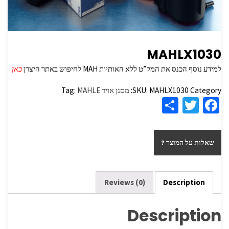
MAHLX1030
למידע נוסף הכנס את המק”ט ללא האותיות MAH לחיפוש באתר היצרן
כאן
Category:
MAHLX1030
SKU:
מסנן אויר
MAHLE
Tag:
S
T
Fa
h
wi
ce
ar
tt
b
שאלות על המוצר ?
e
er
o
o
k
Reviews (0)
Description
Description