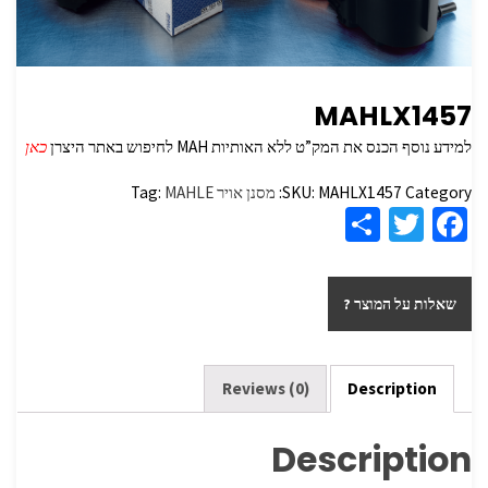
MAHLX1457
למידע נוסף הכנס את המק”ט ללא האותיות MAH לחיפוש באתר היצרן
כאן
Category:
MAHLX1457
SKU:
מסנן אויר
MAHLE
Tag:
S
T
Fa
h
wi
ce
ar
tt
b
שאלות על המוצר ?
e
er
o
o
k
Reviews (0)
Description
Description