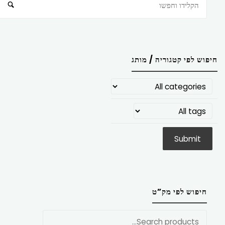
חיפוש
חיפוש לפי קטגוריה / מותג
חיפוש לפי מק”ט
חפש