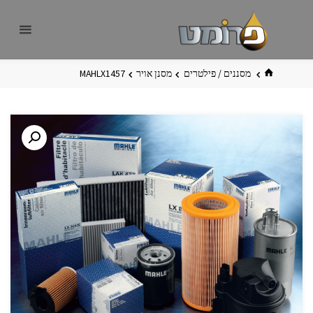
לגו
פרומט
אתר
תוכן
פרומט
החדש
בית
מסננים / פילטרים
מסנן אויר
MAHLX1457