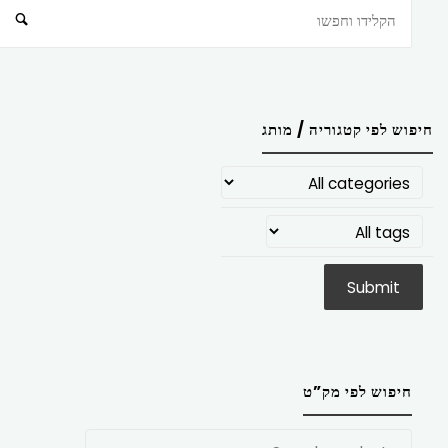
חיפוש
חיפוש לפי קטגוריה / מותג
חיפוש לפי מק”ט
חפש