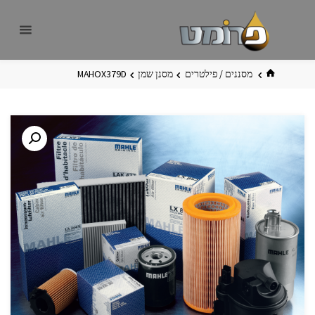
לגו
פרומט
אתר
תוכן
פרומט
החדש
בית
מסננים / פילטרים
מסנן שמן
MAHOX379D