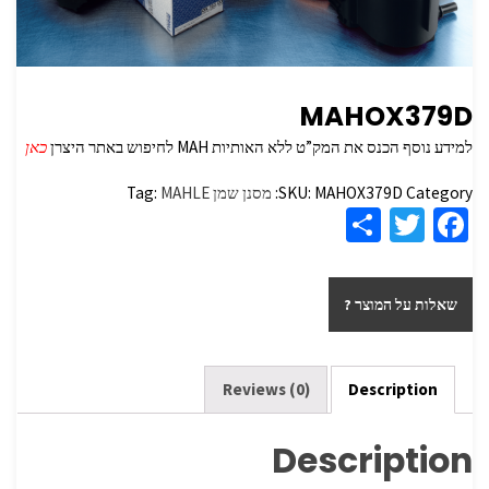
MAHOX379D
למידע נוסף הכנס את המק”ט ללא האותיות MAH לחיפוש באתר היצרן
כאן
Category:
MAHOX379D
SKU:
מסנן שמן
MAHLE
Tag:
S
T
Fa
h
wi
ce
ar
tt
b
שאלות על המוצר ?
e
er
o
o
k
Reviews (0)
Description
Description