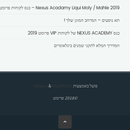
Nexus Acadamy Liqui Moly / Mahle 2019 – כנס לקוחות פרומט
תא נוסעים – המרחב המוגן שלך !
כנס NEXUS ACADEMY של לקוחות VIP פרומט 2019
המדריך המלא לתקני שמנים בינלאומיים
פועל באמצעות
Kahuna
WordPress.
&
©2018 פרומט
בחזרה
ללמעלה