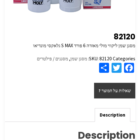
82120
מסנן שמן ליקווי מולי מאזדה 6 פורד S MAX גלאקסי מונדיאו
Categories:
82120
SKU:
מסנן שמן
,
מסננים / פילטרים
S
T
Fa
h
wi
ce
ar
tt
b
שאלות על המוצר ?
e
er
o
o
k
Description
Description