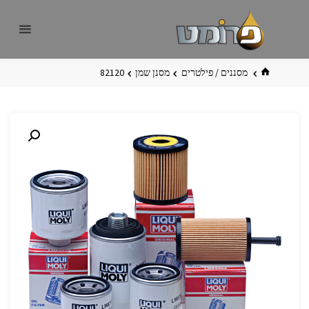
לגו
פרומט
אתר
תוכן
פרומט
החדש
בית
מסננים / פילטרים
מסנן שמן
82120