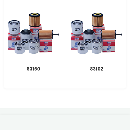
83160
83102