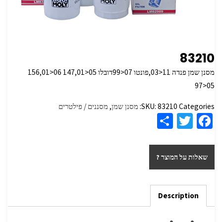
83210
מסנן שמן פנדה 11<03,פונטו 07<99דובלו 05<147,01 06<156,01
05<97
Categories:
83210
SKU:
מסנן שמן
,
מסננים / פילטרים
S
T
Fa
h
wi
ce
ar
tt
b
שאלות על המוצר ?
e
er
o
o
k
Description