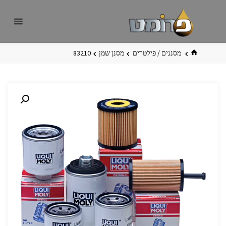
לגו
פרומט
אתר
תוכן
פרומט
החדש
בית
מסננים / פילטרים
מסנן שמן
83210