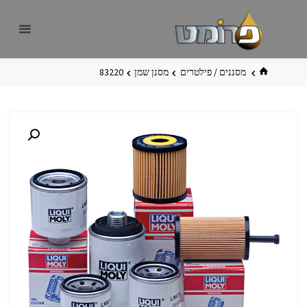
לגו
פרומט
אתר
תוכן
פרומט
החדש
בית
מסננים / פילטרים
מסנן שמן
83220