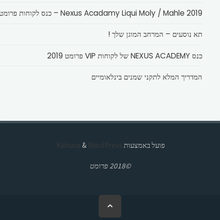
Nexus Acadamy Liqui Moly / Mahle 2019 – כנס לקוחות פרומט
תא נוסעים – המרחב המוגן שלך !
כנס NEXUS ACADEMY של לקוחות VIP פרומט 2019
המדריך המלא לתקני שמנים בינלאומיים
פועל באמצעות
Kahuna
WordPress.
&
©2018 פרומט
בחזרה
ללמעלה