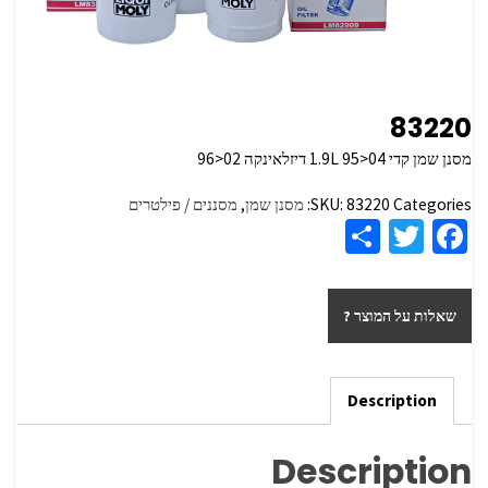
83220
מסנן שמן קדי 1.9L 95>04 דיזלאינקה 02<96
Categories:
83220
SKU:
מסנן שמן
,
מסננים / פילטרים
S
T
Fa
h
wi
ce
ar
tt
b
שאלות על המוצר ?
e
er
o
o
k
Description
Description