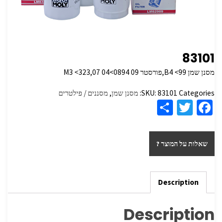
83101
מסנן שמן B4 <99,פורסטר
09 M3 <323,07 04<0894
Categories:
83101
SKU:
מסנן שמן
,
מסננים / פילטרים
S
T
Fa
h
wi
ce
ar
tt
b
שאלות על המוצר ?
e
er
o
o
k
Description
Description