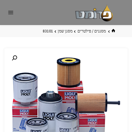
לגו
פרומט
אתר
תוכן
פרומט
החדש
בית
מסננים / פילטרים
מסנן שמן
83101