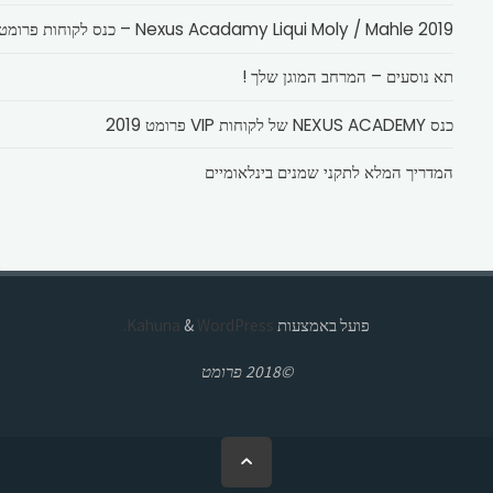
Nexus Acadamy Liqui Moly / Mahle 2019 – כנס לקוחות פרומט
תא נוסעים – המרחב המוגן שלך !
כנס NEXUS ACADEMY של לקוחות VIP פרומט 2019
המדריך המלא לתקני שמנים בינלאומיים
פועל באמצעות
Kahuna
WordPress.
&
©2018 פרומט
בחזרה
ללמעלה