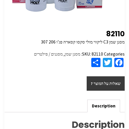
82110
מסנן שמן C3 ליקווי מולי סקסו קסארה פג’ו 206 307
Categories:
82110
SKU:
מסנן שמן
,
מסננים / פילטרים
S
T
Fa
h
wi
ce
ar
tt
b
שאלות על המוצר ?
e
er
o
o
k
Description
Description