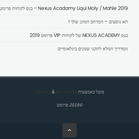
Nexus Acadamy Liqui Moly / Mahle 2019 – כנס לקוחות פרומט
תא נוסעים – המרחב המוגן שלך !
כנס NEXUS ACADEMY של לקוחות VIP פרומט 2019
המדריך המלא לתקני שמנים בינלאומיים
פועל באמצעות
Kahuna
WordPress.
&
©2018 פרומט
בחזרה
ללמעלה