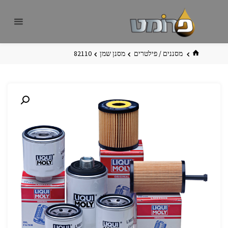
לגו
פרומט
אתר
תוכן
פרומט
החדש
בית
מסננים / פילטרים
מסנן שמן
82110