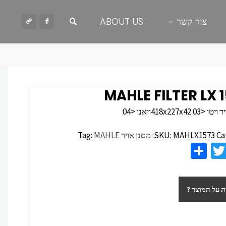
חיפוש
צור קשר
ABOUT US
MAHLE FILTER LX 
418x227x42ויאנו <04
Ca
MAHLX1573
SKU:
מסנן אויר
MAHLE
Tag:
S
T
F
h
wi
c
ar
tt
 על המוצר ?
e
er