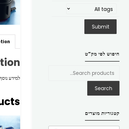
ption
חיפוש לפי מק”ט
tion
חפש
את:
למידע נוסף הכניסו מק”ט ז
Search
ucts
קטגוריות מוצרים