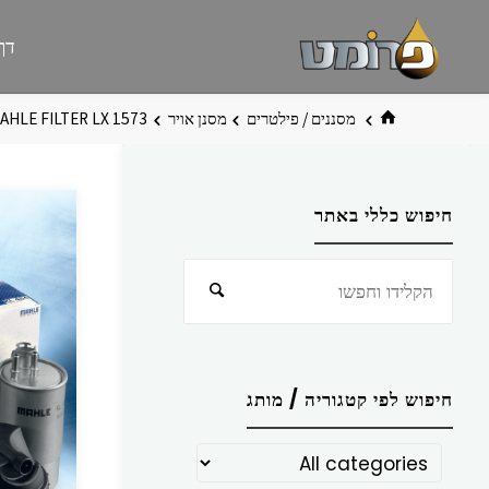
לגו
פרומט
אתר
דף
תוכן
פרומט
החדש
בית
מסננים / פילטרים
מסנן אויר
AHLE FILTER LX 1573
חיפוש כללי באתר
חפש
חיפוש
את:
חיפוש לפי קטגוריה / מותג