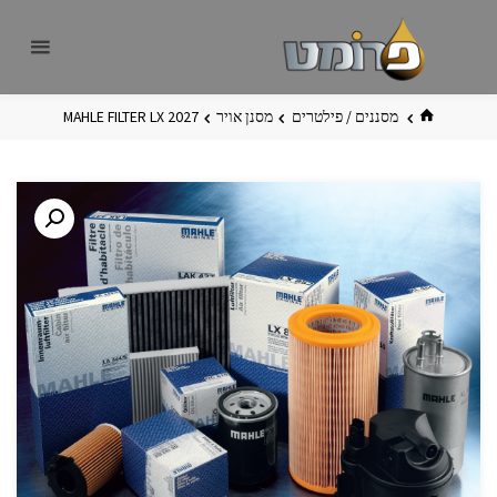
לגו
פרומט
אתר
תוכן
פרומט
החדש
בית
מסננים / פילטרים
מסנן אויר
MAHLE FILTER LX 2027