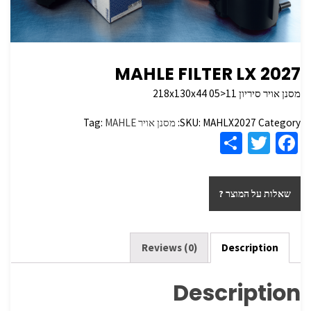
MAHLE FILTER LX 2027
מסנן אויר סיריון 218x130x44 05>11
Category:
MAHLX2027
SKU:
מסנן אויר
MAHLE
Tag:
S
T
Fa
h
wi
ce
ar
tt
b
שאלות על המוצר ?
e
er
o
o
k
Reviews (0)
Description
Description