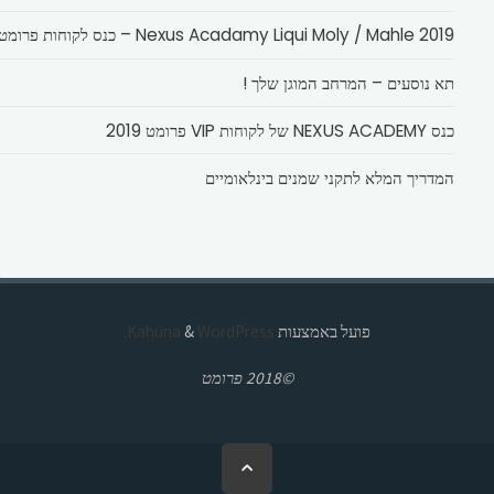
Nexus Acadamy Liqui Moly / Mahle 2019 – כנס לקוחות פרומט
תא נוסעים – המרחב המוגן שלך !
כנס NEXUS ACADEMY של לקוחות VIP פרומט 2019
המדריך המלא לתקני שמנים בינלאומיים
פועל באמצעות
Kahuna
WordPress.
&
©2018 פרומט
בחזרה
ללמעלה