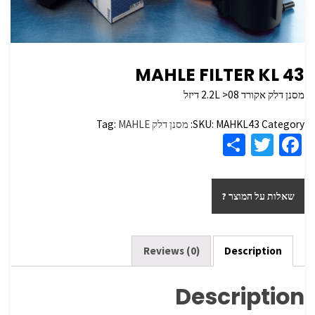
MAHLE FILTER KL 43
מסנן דלק אקורד 2.2L >08 דיזל
Category:
MAHKL43
SKU:
מסנן דלק
MAHLE
Tag:
S
T
Fa
h
wi
ce
ar
tt
b
שאלות על המוצר ?
e
er
o
o
k
Reviews (0)
Description
Description