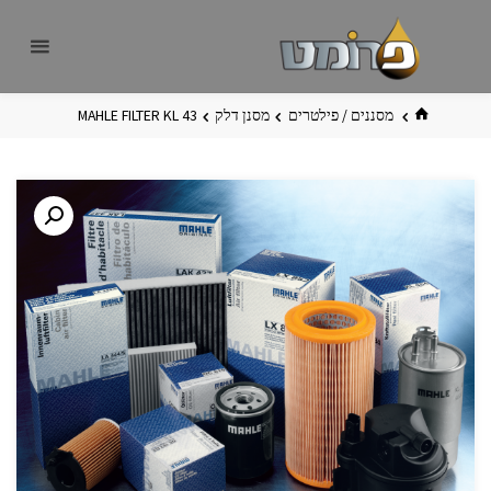
לגו
פרומט
אתר
תוכן
פרומט
החדש
בית
מסננים / פילטרים
מסנן דלק
MAHLE FILTER KL 43