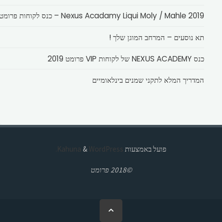
Nexus Acadamy Liqui Moly / Mahle 2019 – כנס לקוחות פרומט
תא נוסעים – המרחב המוגן שלך !
כנס NEXUS ACADEMY של לקוחות VIP פרומט 2019
המדריך המלא לתקני שמנים בינלאומיים
פועל באמצעות
Kahuna
WordPress.
&
©2018 פרומט
בחזרה
ללמעלה