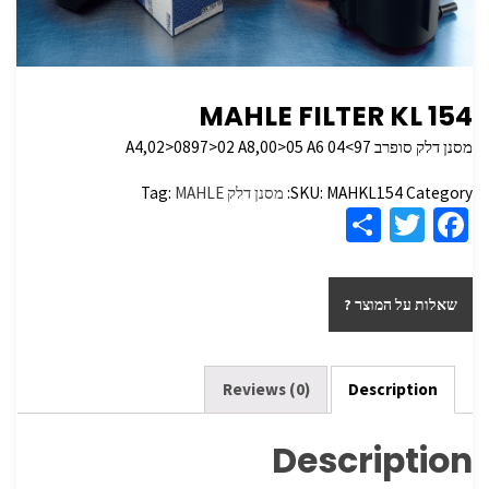
MAHLE FILTER KL 154
מסנן דלק סופרב A4,02>0897>02 A8,00>05 A6 04<97
Category:
MAHKL154
SKU:
מסנן דלק
MAHLE
Tag:
S
T
Fa
h
wi
ce
ar
tt
b
שאלות על המוצר ?
e
er
o
o
k
Reviews (0)
Description
Description