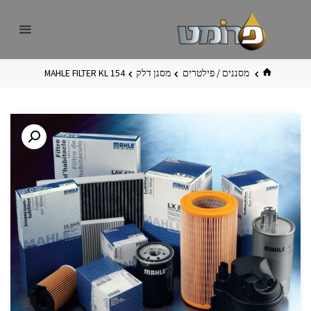
לגו
פרומט
אתר
תוכן
פרומט
החדש
בית
מסננים / פילטרים
מסנן דלק
MAHLE FILTER KL 154