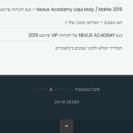
Nexus Acadamy Liqui Moly / Mahle 2019 – כנס לקוחות פרומט
תא נוסעים – המרחב המוגן שלך !
כנס NEXUS ACADEMY של לקוחות VIP פרומט 2019
המדריך המלא לתקני שמנים בינלאומיים
פועל באמצעות
Kahuna
WordPress.
&
©2018 פרומט
בחזרה
ללמעלה