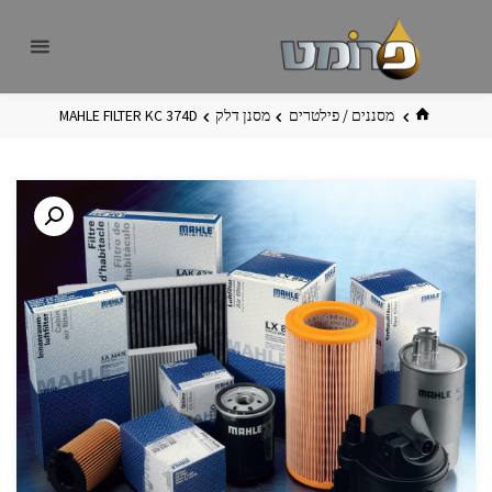
לגו
פרומט
אתר
תוכן
פרומט
החדש
בית
מסננים / פילטרים
מסנן דלק
MAHLE FILTER KC 374D