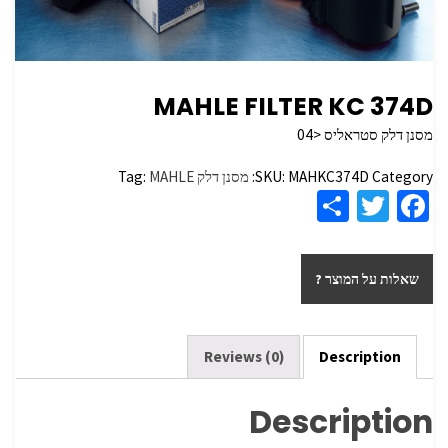
MAHLE FILTER KC 374D
מסנן דלק סטראליס <04
Category:
MAHKC374D
SKU:
מסנן דלק
MAHLE
Tag:
S
T
Fa
h
wi
ce
ar
tt
b
שאלות על המוצר ?
e
er
o
o
k
Reviews (0)
Description
Description