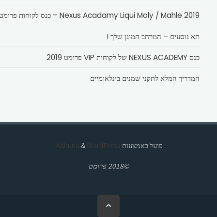
Nexus Acadamy Liqui Moly / Mahle 2019 – כנס לקוחות פרומט
תא נוסעים – המרחב המוגן שלך !
כנס NEXUS ACADEMY של לקוחות VIP פרומט 2019
המדריך המלא לתקני שמנים בינלאומיים
פועל באמצעות
Kahuna
WordPress.
&
©2018 פרומט
בחזרה
ללמעלה