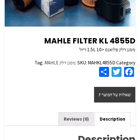
MAHLE FILTER KL 4855D
מסנן דלק פלואנס <1.5L 10 דיזל
Category:
MAHKL4855D
SKU:
מסנן דלק
MAHLE
Tag:
S
T
Fa
h
wi
ce
ar
tt
b
שאלות על המוצר ?
e
er
o
o
k
Reviews (0)
Description
Description