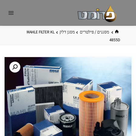
לגו
פרומט
אתר
תוכן
פרומט
החדש
בית
מסננים / פילטרים
מסנן דלק
MAHLE FILTER KL
4855D