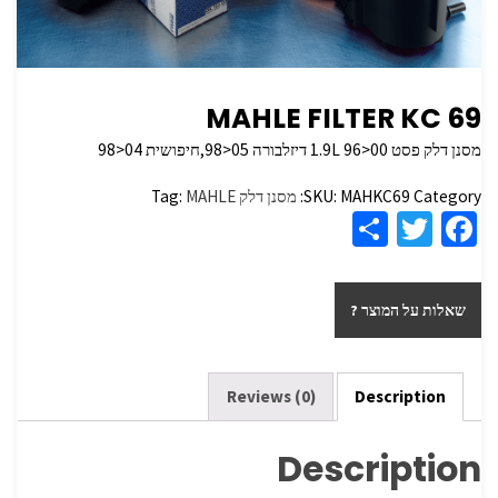
MAHLE FILTER KC 69
מסנן דלק פסט 1.9L 96>00 דיזלבורה 05<98,חיפושית 04<98
Category:
MAHKC69
SKU:
מסנן דלק
MAHLE
Tag:
S
T
Fa
h
wi
ce
ar
tt
b
שאלות על המוצר ?
e
er
o
o
k
Reviews (0)
Description
Description