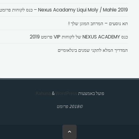
Nexus Acadamy Liqui Moly / Mahle 2019 – כנס לקוחות פרומט
תא נוסעים – המרחב המוגן שלך !
כנס NEXUS ACADEMY של לקוחות VIP פרומט 2019
המדריך המלא לתקני שמנים בינלאומיים
פועל באמצעות
Kahuna
WordPress.
&
©2018 פרומט
בחזרה
ללמעלה