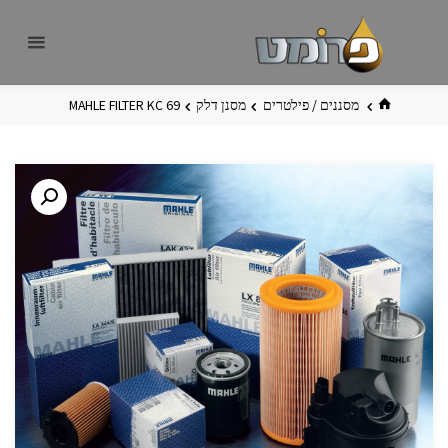
לגו
פרומט
אתר
תוכן
פרומט
החדש
בית
מסננים / פילטרים
מסנן דלק
MAHLE FILTER KC 69