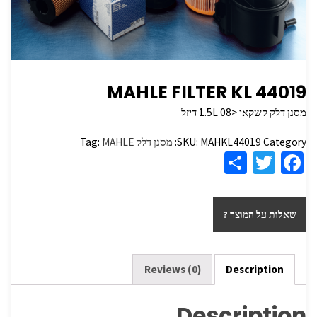
MAHLE FILTER KL 44019
מסנן דלק קשקאי <1.5L 08 דיזל
Category:
MAHKL44019
SKU:
מסנן דלק
MAHLE
Tag:
S
T
Fa
h
wi
ce
ar
tt
b
שאלות על המוצר ?
e
er
o
o
k
Reviews (0)
Description
Description