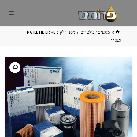
לגו
פרומט
אתר
תוכן
פרומט
החדש
בית
מסננים / פילטרים
מסנן דלק
MAHLE FILTER KL
44019