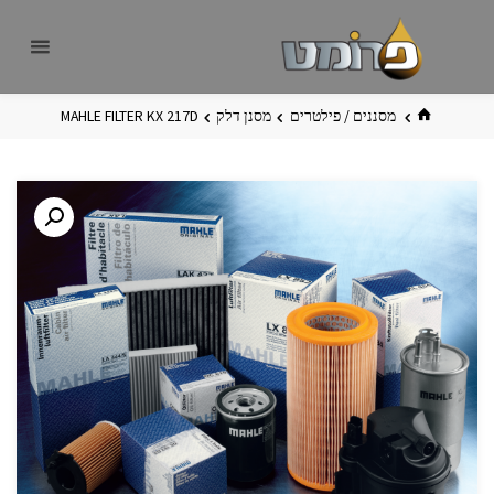
לגו
פרומט
אתר
תוכן
פרומט
החדש
בית
מסננים / פילטרים
מסנן דלק
MAHLE FILTER KX 217D