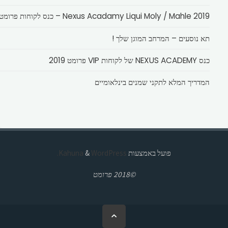
Nexus Acadamy Liqui Moly / Mahle 2019 – כנס לקוחות פרומט
תא נוסעים – המרחב המוגן שלך !
כנס NEXUS ACADEMY של לקוחות VIP פרומט 2019
המדריך המלא לתקני שמנים בינלאומיים
פועל באמצעות
Kahuna
WordPress.
&
©2018 פרומט
בחזרה
ללמעלה