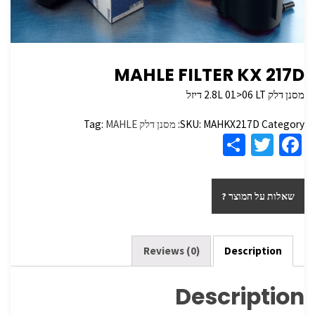
MAHLE FILTER KX 217D
מסנן דלק 2.8L 01>06 LT דיזל
Category:
MAHKX217D
SKU:
מסנן דלק
MAHLE
Tag:
S
T
Fa
h
wi
ce
ar
tt
b
שאלות על המוצר ?
e
er
o
o
k
Reviews (0)
Description
Description