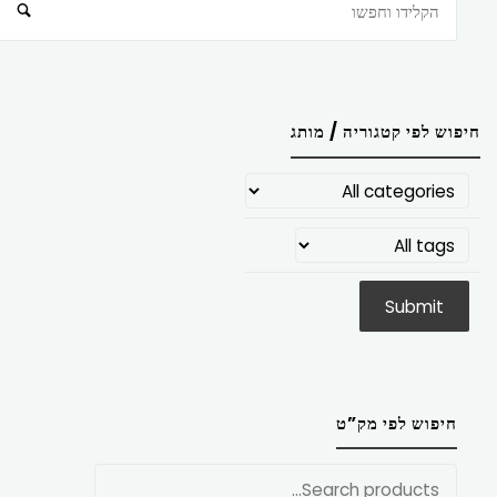
חיפוש
חיפוש לפי קטגוריה / מותג
חיפוש לפי מק”ט
חפש