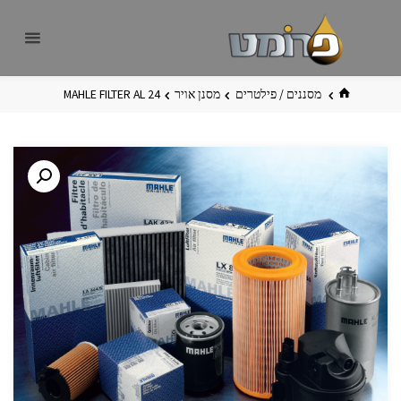
לגו
פרומט
אתר
תוכן
פרומט
החדש
בית
מסננים / פילטרים
מסנן אויר
MAHLE FILTER AL 24