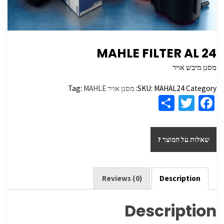
MAHLE FILTER AL 24
מסנן מיבש אויר
Category:
MAHAL24
SKU:
מסנן אויר
MAHLE
Tag:
S
T
Fa
h
wi
ce
ar
tt
b
שאלות על המוצר ?
e
er
o
o
k
Reviews (0)
Description
Description