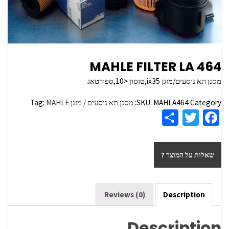
MAHLE FILTER LA 464
מסנן תא נוסעים/מזגן ix35,טוסון <10,ספורטאג
Category:
MAHLA464
SKU:
מסנן תא נוסעים / מזגן
MAHLE
Tag:
S
T
Fa
h
wi
ce
ar
tt
b
שאלות על המוצר ?
e
er
o
o
k
Reviews (0)
Description
Description