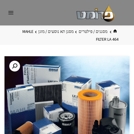
לגו
פרומט
אתר
תוכן
פרומט
החדש
בית
מסננים / פילטרים
מסנן תא נוסעים / מזגן
MAHLE
FILTER LA 464