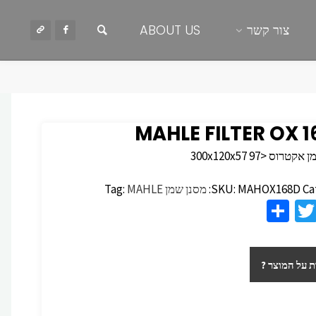
חיפוש
צור קשר
ABOUT US
MAHLE FILTER OX 
רוס <300x120x57 97
Ca
MAHOX168D
SKU:
מסנן שמן
MAHLE
Tag:
S
T
F
h
wi
c
ar
tt
 על המוצר ?
e
er