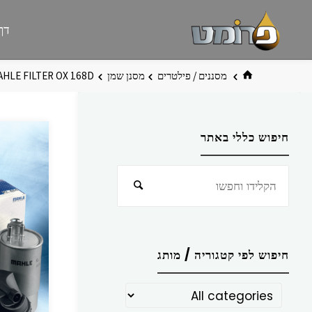
לגו
פרומט
אתר
דף
תוכן
פרומט
החדש
בית
מסננים / פילטרים
מסנן שמן
AHLE FILTER OX 168D
חיפוש כללי באתר
חפש
חיפוש
את:
חיפוש לפי קטגוריה / מותג