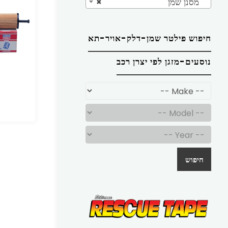
מסנן שמן
×
חיפוש פילטר שמן-דלק-אויר-תא
נוסעים-מזגן לפי יצרן רכב
חיפוש