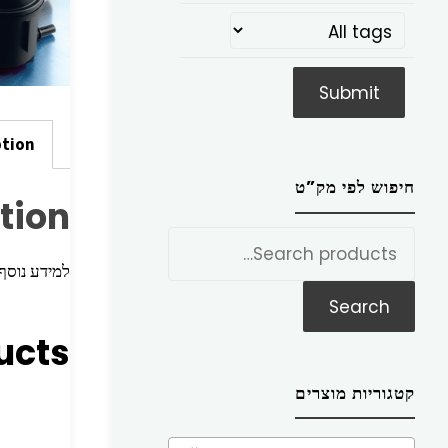
ption
חיפוש לפי מק”ט
tion
חפש
את:
למידע נוסף הכניסו מק”ט ז
Search
ucts
קטגוריות מוצרים