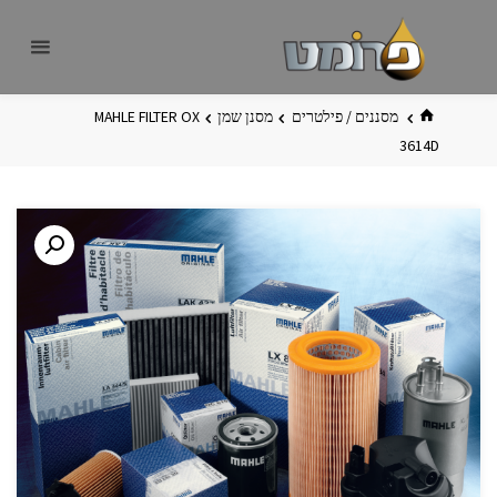
לגו
פרומט
אתר
תוכן
פרומט
החדש
בית
מסננים / פילטרים
מסנן שמן
MAHLE FILTER OX
3614D