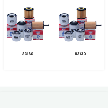
83160
83130