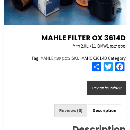
MAHLE FILTER OX 3614D
מסנן שמן 2.0L >11 BMW1 דיזל
Category:
MAHOX3614D
SKU:
מסנן שמן
MAHLE
Tag:
S
T
Fa
h
wi
ce
ar
tt
b
שאלות על המוצר ?
e
er
o
o
k
Reviews (0)
Description
Description