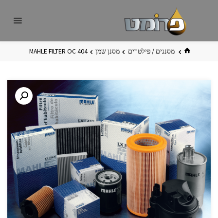
לגו
פרומט
אתר
תוכן
פרומט
החדש
בית
מסננים / פילטרים
מסנן שמן
MAHLE FILTER OC 404