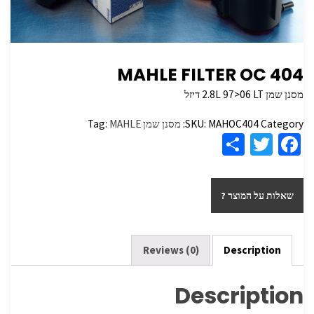
MAHLE FILTER OC 404
מסנן שמן 2.8L 97>06 LT דיזל
Category:
MAHOC404
SKU:
מסנן שמן
MAHLE
Tag:
S
T
Fa
h
wi
ce
ar
tt
b
שאלות על המוצר ?
e
er
o
o
k
Reviews (0)
Description
Description