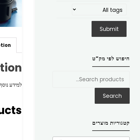
ption
חיפוש לפי מק”ט
tion
חפש
את:
למידע נוסף הכניסו מק”ט ז
Search
ucts
קטגוריות מוצרים