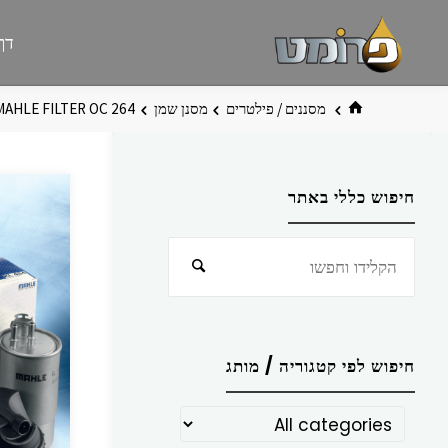
לגו
פרומט
אתר
דף
תוכן
פרומט
החדש
בית
מסננים / פילטרים
מסנן שמן
MAHLE FILTER OC 264
חיפוש כללי באתר
חפש
חיפוש
את:
חיפוש לפי קטגוריה / מותג