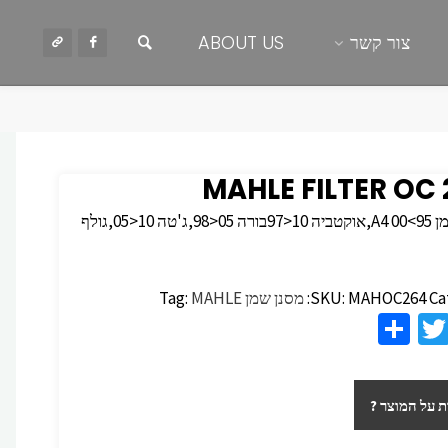
חיפוש
צור קשר
ABOUT US
MAHLE FILTER OC 
מסנן שמן A4 00<95,אוקטביה 10<97בורה 05<98,ג'טה 10<05,גולף
Ca
MAHOC264
SKU:
מסנן שמן
MAHLE
Tag:
S
T
F
h
wi
c
ar
tt
 על המוצר ?
e
er