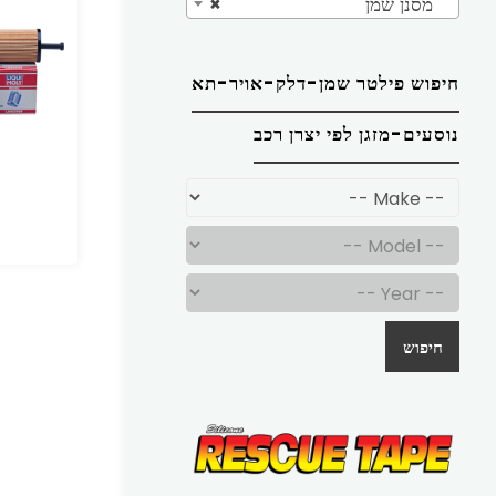
מסנן שמן
×
חיפוש פילטר שמן-דלק-אויר-תא
נוסעים-מזגן לפי יצרן רכב
חיפוש