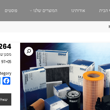
 הבית
אודותינו
המוצרים שלנו
פוסטים
264
05<97
tegory:
a
e
b
שאלות
o