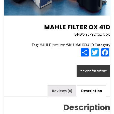
MAHLE FILTER OX 41D
מסנן שמן BMW5 95<92
Category:
MAHOX41D
SKU:
מסנן שמן
MAHLE
Tag:
S
T
Fa
h
wi
ce
ar
tt
b
שאלות על המוצר ?
e
er
o
o
k
Reviews (0)
Description
Description