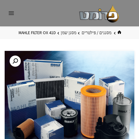
לגו
פרומט
אתר
תוכן
פרומט
החדש
בית
מסננים / פילטרים
מסנן שמן
MAHLE FILTER OX 41D