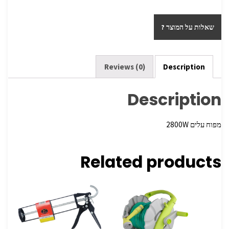
h
wi
ce
ar
tt
b
שאלות על המוצר ?
e
er
o
o
k
Reviews (0)
Description
Description
מפוח עלים 2800W
Related products