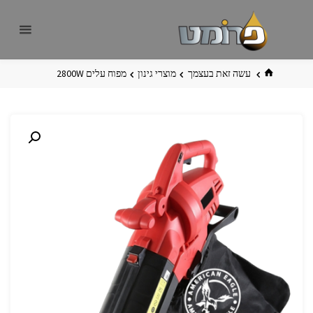
לגו
פרומט
אתר
תוכן
פרומט
החדש
בית
עשה זאת בעצמך
מוצרי גינון
מפוח עלים 2800W