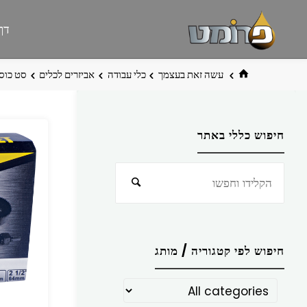
לגו
פרומט
אתר
דף
תוכן
פרומט
החדש
בית
עשה זאת בעצמך
כלי עבודה
אביזרים לכלים
סט כוסיות 
חיפוש כללי באתר
חפש
חיפוש
את:
חיפוש לפי קטגוריה / מותג