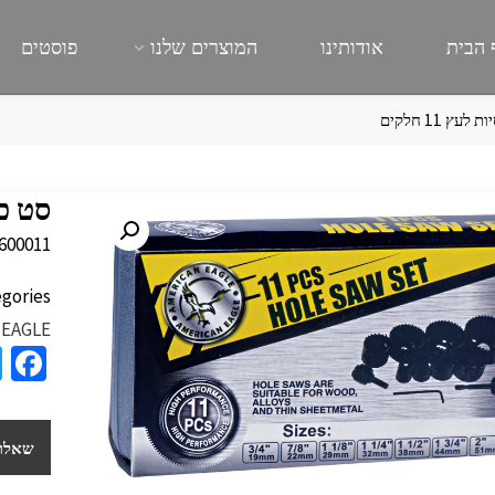
 הבית
אודותינו
המוצרים שלנו
פוסטים
לעץ 11 חלקים
סט כוסי
600011
gories:
 EAGLE
a
e
b
שאלות
o