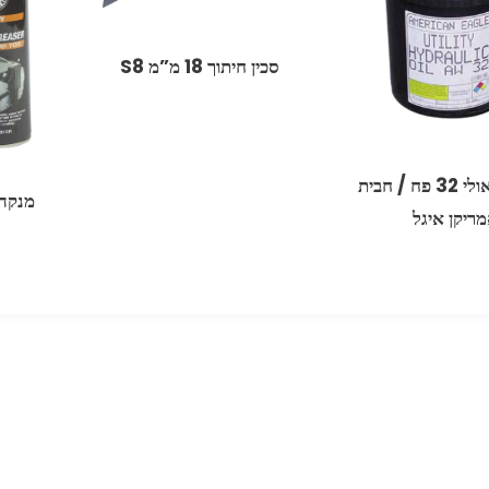
סכין חיתוך 18 מ”מ S8
שמן הדראולי 32 פח / חבית
מנקה 
ריקן איגל