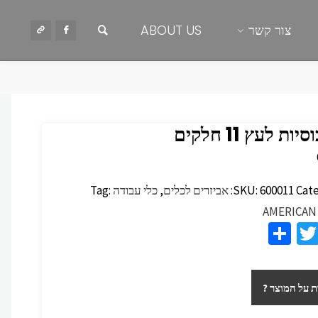
חיפוש
צור קשר
ABOUT US
ות לעץ 11 חלקים
Cate
600011
SKU:
אביזרים לכלים
,
כלי עבודה
Tag:
AMERICAN
S
T
F
h
wi
c
ar
tt
 על המוצר ?
e
er