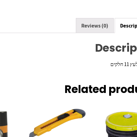
o
k
Reviews (0)
Descri
Descrip
 חלקים
Related prod