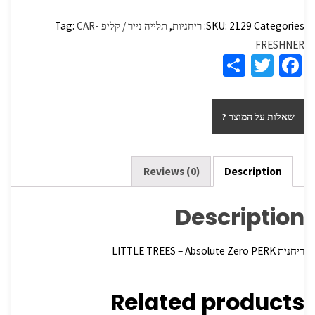
Categories:
2129
SKU:
ריחניות
,
תלייה נייר / קליפ
CAR-
Tag:
FRESHNER
S
T
Fa
h
wi
ce
ar
tt
b
שאלות על המוצר ?
e
er
o
o
k
Reviews (0)
Description
Description
ריחנית PERK‏ Absolute Zero – ‏LITTLE TREES
Related products