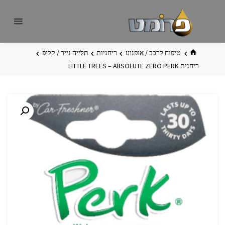
לגו
פרומט
אתר
תוכן
פרומט
החדש
בית
טיפוח לרכב / אופנוע
ריחניות
תלייה נייר / קליפ
ריחנית PERK‏ ABSOLUTE ZERO – ‏LITTLE TREES