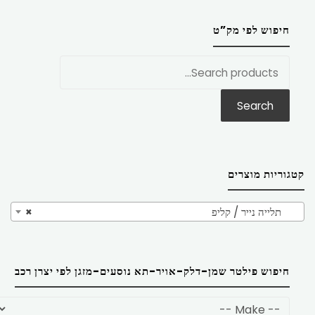
חיפוש לפי מק”ט
חפש
את:
Search
קטגוריות מוצרים
תלייה נייר / קליפ
×
חיפוש פילטר שמן-דלק-אויר-תא נוסעים-מזגן לפי יצרן רכב