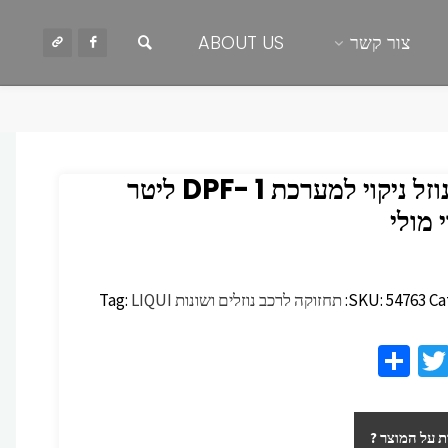
חיפוש
צור קשר
ABOUT US
LM נוזל ניקוי למערכת 1 -DPF ליטר
י מולי
Ca
54763
SKU:
תחזוקה לרכב נוזלים ושונות
LIQUI
Tag:
S
T
F
h
wi
c
ar
tt
 על המוצר ?