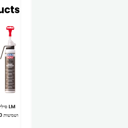
ucts
LM סי
ושמשות 200 מ”ל ליקווי מולי