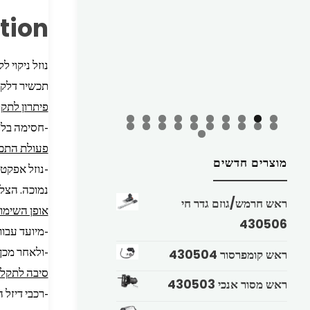
tion
נוזל ניקוי ללוכד חלקיקים –  54763
תכשיר דלק 
פיתרון לתק
-חסימה בלוכד
פעולת התכ
מוצרים חדשים
-נוזל אפקטי
נמוכה. הצל
ראש חרמש/גוזם גדר חי
אופן השימו
430506
-מיועד עבו
-ולאחר מכן
ראש קומפרסור 430504
סיבה לתקל
ראש מסור אנכי 430503
-רכבי דיזל 