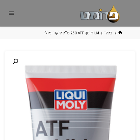
לגו
פרומט
אתר
תוכן
פרומט
החדש
בית
כללי
LM תוסף ‏ATF ‏250 מ”ל ליקווי מולי