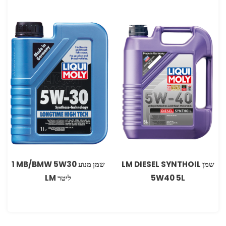
שמן LM DIESEL SYNTHOIL
שמן מנוע ‏‏5W30 ‏MB/BMW‏ 1
5W40 5L
ליטר LM