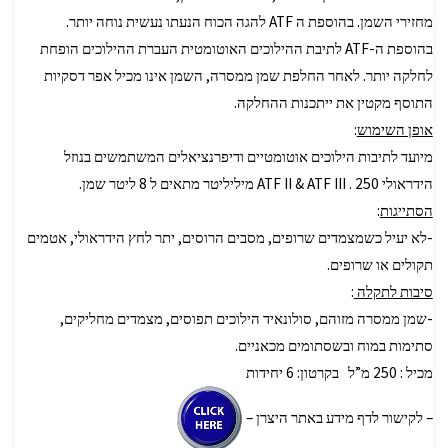
מחזירי השמן. בהוספת ה ATF להגה הכוח הנעתו נעשית נוחה יותר.
בהוספת ה-ATF לתיבת ההילוכים האוטומטית העברת ההילוכים הופחת
לחלקה יותר. לאחר החלפת שמן ממסרה, השמן אינו מכיל אפר דסקיות
התוסף מקטין את ייתכנות ההחלקה.
אופן השימוש
:
מיועד לתיבות הילוכים אוטומטיים ודיפרנציאלים המשתמשים בנוזל
הידראולי ATF II & ATF III . 250 מיליליטר מתאים ל 8 ליטר שמן.
הסתייגות
:
-לא יעיל כשמצמדים שרופים, מסבים הרוסים, יתר לחץ הידראולי, אטמים
תקולים או שרופים.
סיבות לתקלה
:
-שמן ממסרה מזוהם, סולונאיד הילוכים תפוסים, מצמדים מחליקים,
סתימות במוח ובשסתומים מכאניים.
מכיל : 250 מ”ל בקרטון: 6 יחידות
– לקישור לדף מידע באתר היצרן –