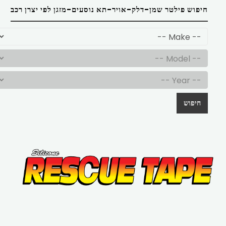
חיפוש פילטר שמן-דלק-אויר-תא נוסעים-מזגן לפי יצרן רכב
חיפוש