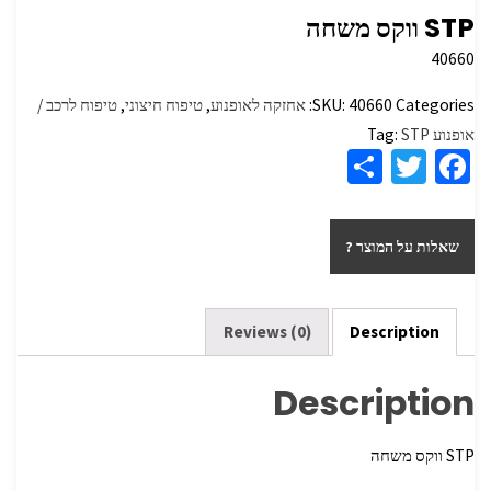
STP ווקס משחה
40660
Categories:
40660
SKU:
אחזקה לאופנוע
,
טיפוח חיצוני
,
טיפוח לרכב /
אופנוע
STP
Tag:
S
T
Fa
h
wi
ce
ar
tt
b
שאלות על המוצר ?
e
er
o
o
k
Reviews (0)
Description
Description
STP ווקס משחה