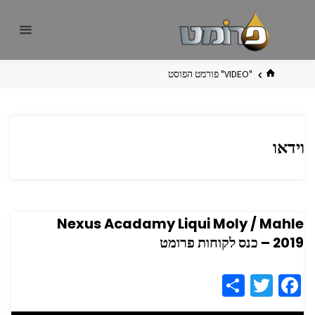
לגו
פרומט
אתר
תוכן
פרומט
החדש
בית
"VIDEO" פורמט הפוסט
וידאו
Nexus Acadamy Liqui Moly / Mahle
2019 – כנס לקוחות פרומט
S
T
Fa
h
wi
ce