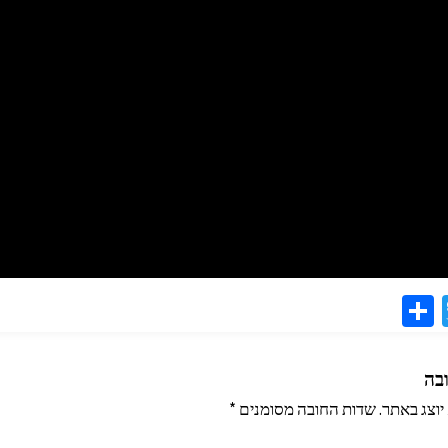
S
T
h
wi
ar
tt
בה
e
er
יוצג באתר.
שדות החובה מסומנים
*