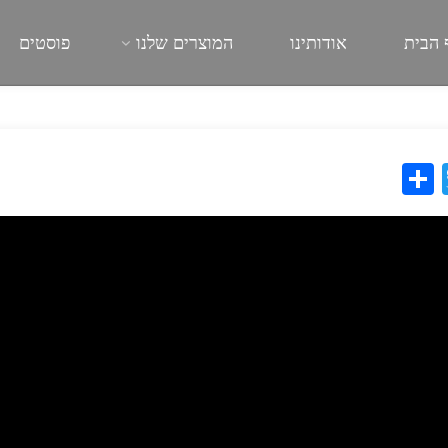
 הבית
אודותינו
המוצרים שלנו
פוסטים
2
S
T
h
wi
ar
tt
e
er