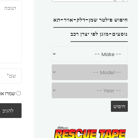
k
חיפוש פילטר שמן-דלק-אויר-תא
נוסעים-מזגן לפי יצרן רכב
שמרו את
חיפוש