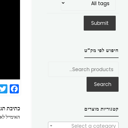
חיפוש לפי מק”ט
חפש
את:
Search
Fa
ce
b
כתיבת תגו
קטגוריות מוצרים
o
האימייל לא 
o
Select a category