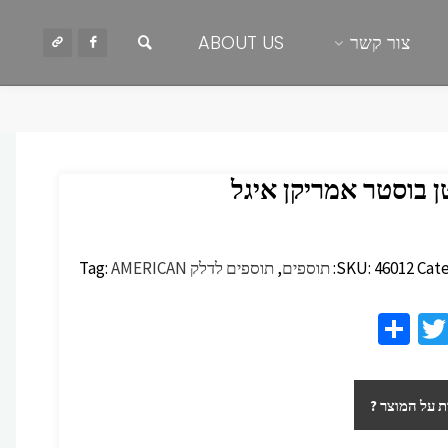
חיפוש
צור קשר
ABOUT US
 בוסטר אמריקן איגל
Cate
46012
SKU:
תוספים
,
תוספים לדלק
AMERICAN
Tag:
S
T
F
h
wi
c
ar
tt
 על המוצר ?
e
er