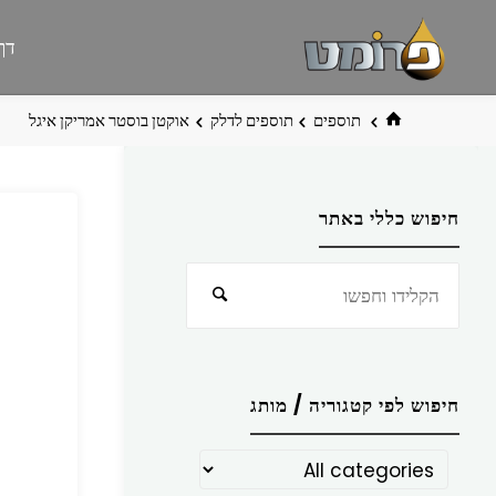
לגו
פרומט
אתר
דף
תוכן
פרומט
החדש
בית
תוספים
תוספים לדלק
אוקטן בוסטר אמריקן איגל
חיפוש כללי באתר
חפש
חיפוש
את:
חיפוש לפי קטגוריה / מותג