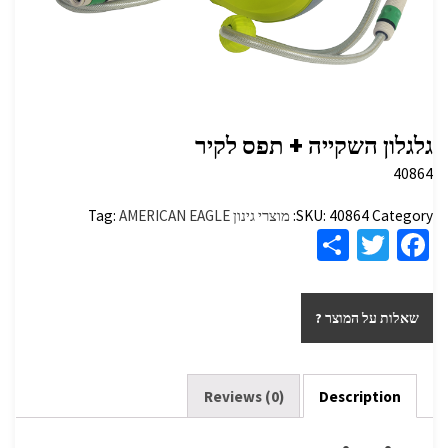
גלגלון השקייה + תפס לקיר
40864
Category:
40864
SKU:
מוצרי גינון
AMERICAN EAGLE
Tag:
S
T
Fa
h
wi
ce
ar
tt
b
שאלות על המוצר ?
e
er
o
o
k
Reviews (0)
Description