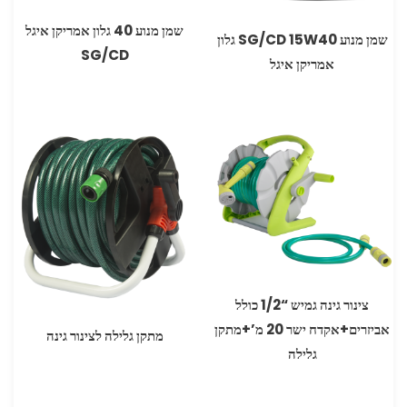
שמן מנוע 40 גלון אמריקן איגל
שמן מנוע W40‏15 ‏SG/CD גלון
SG/CD
אמריקן איגל
צינור גינה גמיש “1/2 כולל
אביזרים+אקדח ישר 20 מ’+מתקן
מתקן גלילה לצינור גינה
גלילה