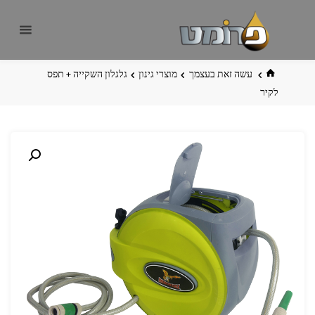
לגו
פרומט
אתר
תוכן
פרומט
החדש
בית
עשה זאת בעצמך
מוצרי גינון
גלגלון השקייה + תפס
לקיר