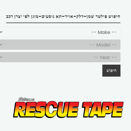
חיפוש פילטר שמן-דלק-אויר-תא נוסעים-מזגן לפי יצרן רכב
חיפוש