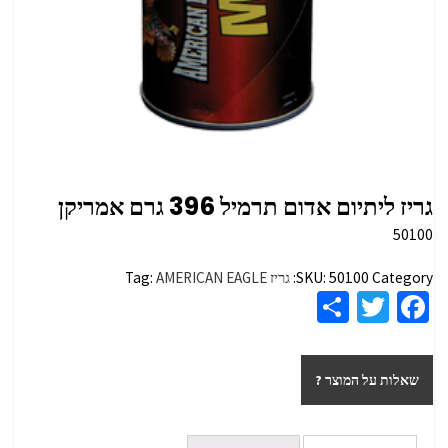
גריז ליתיום אדום תרמיל 396 גרם אמריקן
50100
Category:
50100
SKU:
גריז
AMERICAN EAGLE
Tag:
S
T
Fa
h
wi
ce
ar
tt
b
שאלות על המוצר ?
e
er
o
o