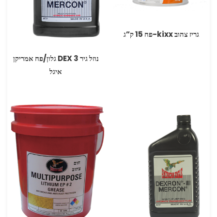
גריז צהוב kixx-פח 15 ק”ג
נוזל גיר DEX 3 גלון/פח אמריקן
איגל