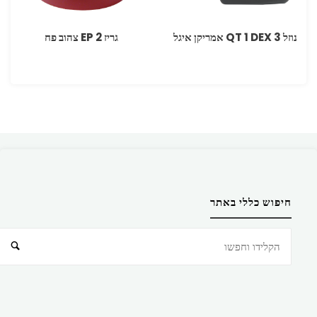
נוזל DEX 3 ‏1 ‏QT אמריקן איגל
גריז 2 EP צהוב פח
חיפוש כללי באתר
חיפוש