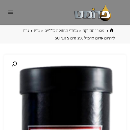
לגו
פרומט
אתר
תוכן
פרומט
החדש
בית
מוצרי תחזוקה
מוצרי תחזוקה כלליים
גריז
גריז
ליתיום אדום תרמיל 396 גרם SUPER S