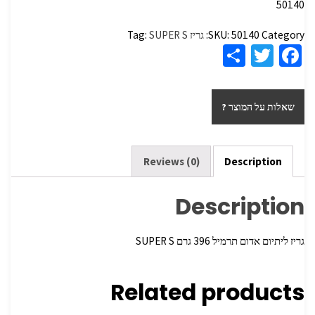
50140
Category:
50140
SKU:
גריז
SUPER S
Tag:
S
T
Fa
h
wi
ce
ar
tt
b
שאלות על המוצר ?
e
er
o
o
k
Reviews (0)
Description
Description
גריז ליתיום אדום תרמיל 396 גרם SUPER S
Related products