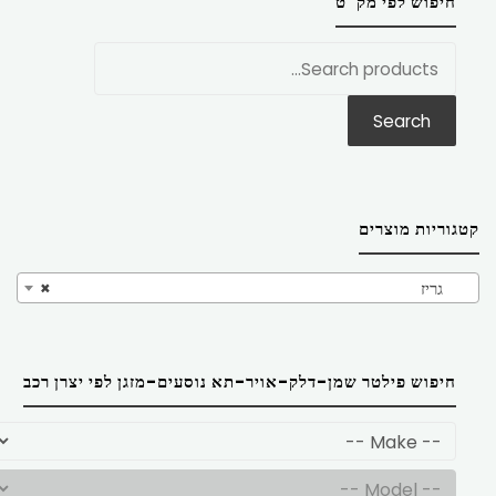
חיפוש לפי מק”ט
חפש
את:
Search
קטגוריות מוצרים
גריז
×
חיפוש פילטר שמן-דלק-אויר-תא נוסעים-מזגן לפי יצרן רכב