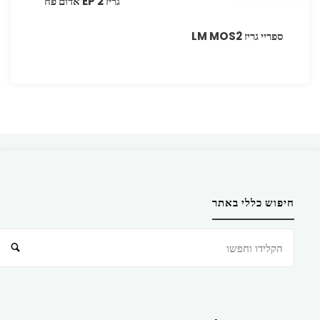
גריז 2 EP אדום פח
ספריי גריז MOS2 ‏LM
חיפוש כללי באתר
חיפוש