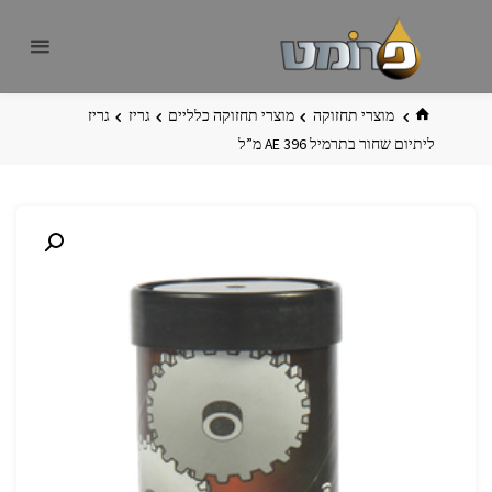
לגו
פרומט
אתר
תוכן
פרומט
החדש
בית
מוצרי תחזוקה
מוצרי תחזוקה כלליים
גריז
גריז
ליתיום שחור בתרמיל 396‏ AE מ”ל