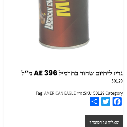
גריז ליתיום שחור בתרמיל 396‏ AE מ”ל
50129
Category:
50129
SKU:
גריז
AMERICAN EAGLE
Tag:
S
T
Fa
h
wi
ce
ar
tt
b
שאלות על המוצר ?