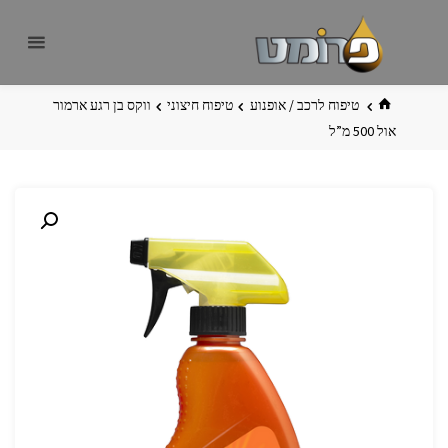
לגו
פרומט
אתר
תוכן
פרומט
החדש
בית
טיפוח לרכב / אופנוע
טיפוח חיצוני
ווקס בן רגע ארמור
אול 500 מ”ל