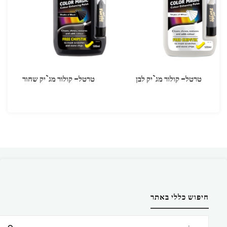
טרטל- קולור מג`יק לבן
טרטל- קולור מג`יק שחור
חיפוש כללי באתר