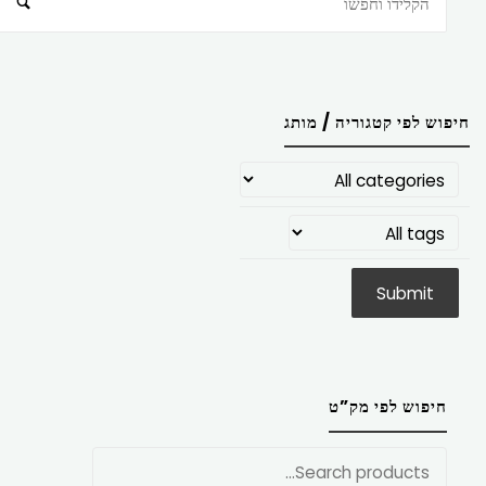
חיפוש
חיפוש לפי קטגוריה / מותג
חיפוש לפי מק”ט
חפש