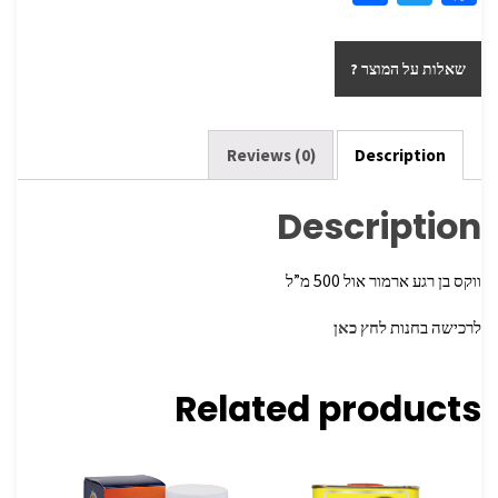
h
wi
ce
ar
tt
b
שאלות על המוצר ?
e
er
o
o
k
Reviews (0)
Description
Description
ווקס בן רגע ארמור אול 500 מ”ל
לרכישה בחנות
לחץ כאן
Related products